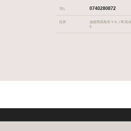
0740280872
TEL
住所
滋賀県高島市マキノ町高木浜
3