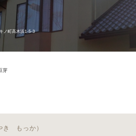
ノ町高木浜1-5-3
烤豆芽
やき もっか）