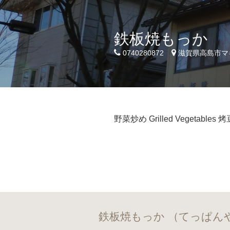
鉄板焼もっか
0740280872
滋賀県高島市マキ
野菜炒め Grilled Vegetables 
鉄板焼もっか （てっぱん