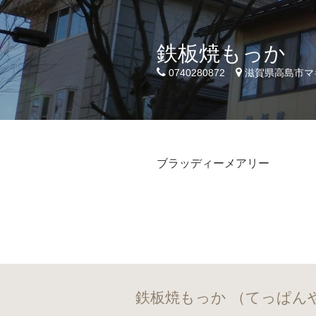
鉄板焼もっか
0740280872
滋賀県高島市マキ
ブラッディーメアリー
鉄板焼もっか （てっぱん