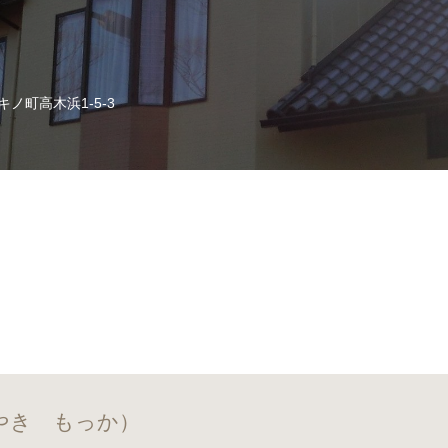
ノ町高木浜1-5-3
やき もっか）