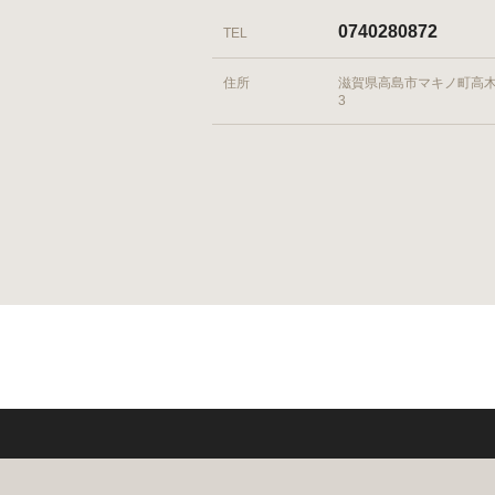
0740280872
TEL
住所
滋賀県高島市マキノ町高木浜
3