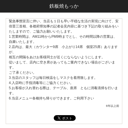
鉄板焼もっか
緊急事態宣言に伴い、当店も１日も早い平穏な生活の実現に向けて、安
倍晋三首相、各都府県知事の記者会見内容に基づき下記の取り組みをい
たしますので、ご協力お願いいたします。
1.営業時間は、AM11時からPM9時までとし、その時間以降の営業は、
自粛いたします。
2.店内は、最大（カウンター9席 小上がり14席 個室25席）あります
が、
相互の間隔をあけお客様同士が近くにならないようにします。
従いまして、店内に空き席があってもご案内できない場合がございま
す。
ご了承ください。
3.当店のスタッフは毎日検温をしマスクを着用致します。
4.入店時に手指消毒等にご協力ください。
5.お客様が入れ替わる際は、テーブル、座席 ともに消毒清掃を行いま
す。
6.当店メニュー各種持ち帰りができます。ご利用下さい
6年以上前